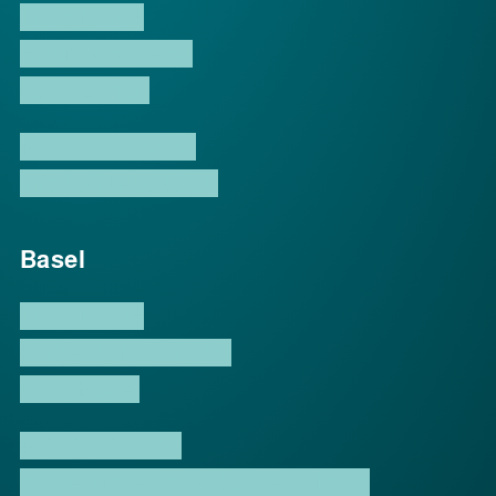
Tecalto AG
Rautistrasse 58
8048 Zürich
+41 44 404 58 58
info (at) tecalto.ch
Basel
Tecalto AG
Klybeckstrasse 190
4057 Basel
+41 61 631 35 60
parkerstore.basel (at) tecalto.ch