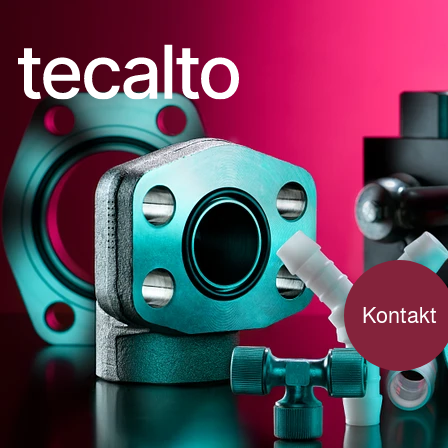
Über uns
Kontakt
Service
Barcode-Login
Mit einem Klick den richtigen Artikel bestellen.
Kontakt
Shop