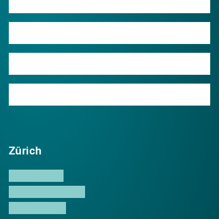
Wissen
Über uns
Kontakt
Service
Zürich
Tecalto AG
Rautistrasse 58
8048 Zürich