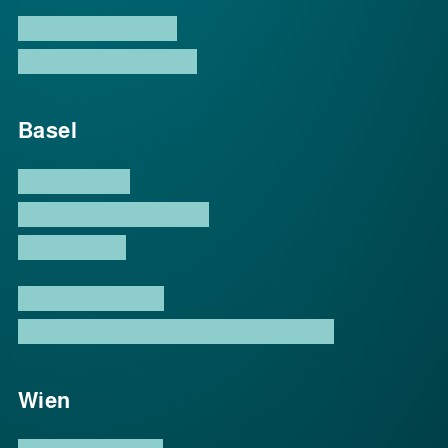
+41 44 404 58 58
info (at) tecalto.ch
Basel
Tecalto AG
Klybeckstrasse 190
4057 Basel
+41 61 631 35 60
parkerstore.basel (at) tecalto.ch
Wien