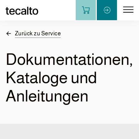
de
fr
Zurück zu Service
Dokumentationen,
Produkte
Kataloge und
Leistungen
Anleitungen
Wissen
Über uns
Kontakt