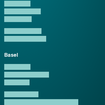
Tecalto AG
Rautistrasse 58
8048 Zürich
+41 44 404 58 58
info (at) tecalto.ch
Basel
Tecalto AG
Klybeckstrasse 190
4057 Basel
+41 61 631 35 60
parkerstore.basel (at) tecalto.ch